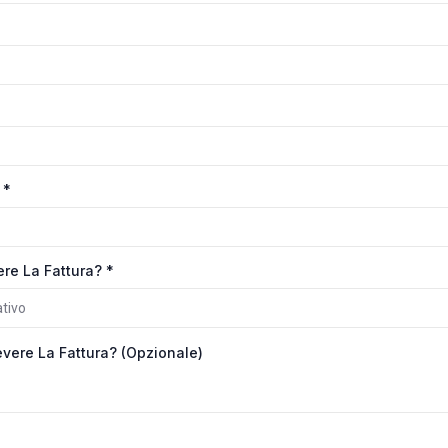
e
*
re La Fattura?
*
evere La Fattura?
(opzionale)