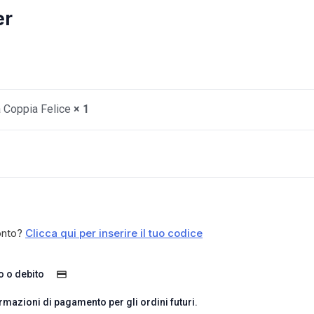
er
 Coppia Felice
× 1
onto?
Clicca qui per inserire il tuo codice
o o debito
rmazioni di pagamento per gli ordini futuri.