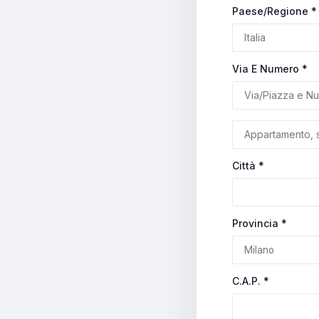
Paese/regione
*
Via E Numero
*
Città
*
Provincia
*
C.A.P.
*