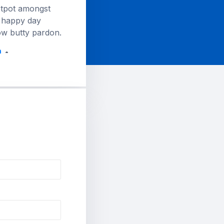
otpot amongst
 happy day
ow butty pardon.
n