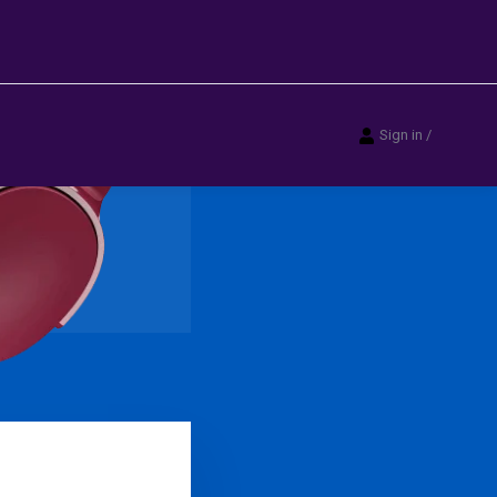
Sign in
/