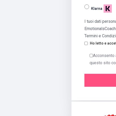
Klarna
I tuoi dati person
EmotionalsCoachin
Termini e Condizi
Ho letto e acce
Acconsento a
questo sito c