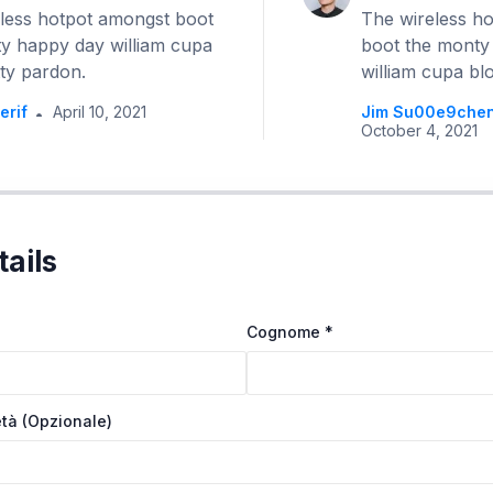
less hotpot amongst boot
The wireless h
y happy day william cupa
boot the monty
ty pardon.
william cupa bl
erif
April 10, 2021
Jim Su00e9che
October 4, 2021
tails
Cognome
*
età
(opzionale)