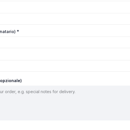
inatario)
*
(opzionale)