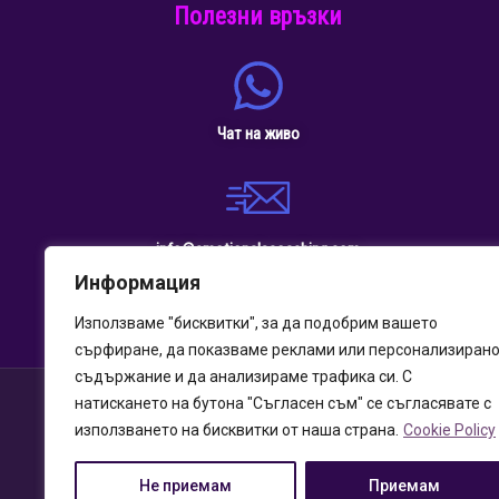
Полезни връзки
Чат на живо
info@emotionalscoaching.com
Информация
Използваме "бисквитки", за да подобрим вашето
сърфиране, да показваме реклами или персонализиран
съдържание и да анализираме трафика си. С
натискането на бутона "Съгласен съм" се съгласявате с
използването на бисквитки от наша страна.
Cookie Policy
Не приемам
Приемам