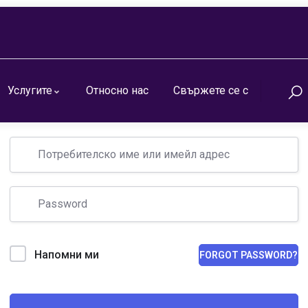
Услугите
Относно нас
Свържете се с
Здравейте, добре дошли отново!
Напомни ми
FORGOT PASSWORD?