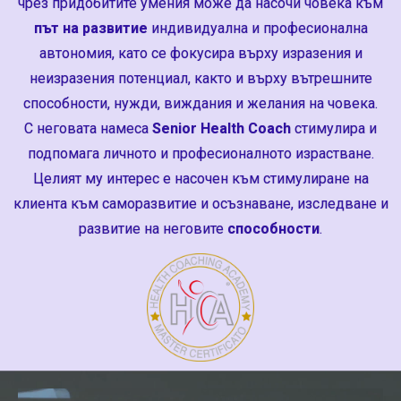
чрез придобитите умения може да насочи човека към
път на развитие
индивидуална и професионална
автономия, като се фокусира върху изразения и
неизразения потенциал, както и върху вътрешните
способности, нужди, виждания и желания на човека.
С неговата намеса
Senior Health Coach
стимулира и
подпомага личното и професионалното израстване.
Целият му интерес е насочен към стимулиране на
клиента към саморазвитие и осъзнаване, изследване и
развитие на неговите
способности
.