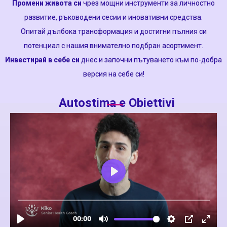
Промени живота си
чрез мощни инструменти за личностно
развитие, ръководени сесии и иновативни средства.
Опитай дълбока трансформация и достигни пълния си
потенциал с нашия внимателно подбран асортимент.
Инвестирай в себе си
днес и започни пътуването към по-добра
версия на себе си!
Autostima e Obiettivi