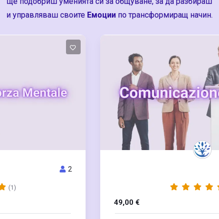
ще подобриш уменията си за общуване, за да разбираш
и управляваш своите
Емоции
по трансформиращ начин.
17
COMUNICAZIONE EFFICACE
(5)
49,00
€