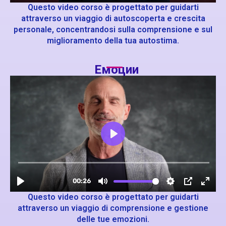
Questo video corso è progettato per guidarti
attraverso un viaggio di autoscoperta e crescita
personale, concentrandosi sulla comprensione e sul
miglioramento della tua autostima.
Емоции
Questo video corso è progettato per guidarti
attraverso un viaggio di comprensione e gestione
delle tue emozioni.