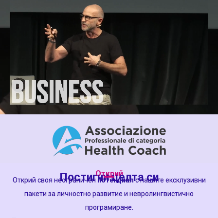
Открий
Постигни целта си
Открий своя неограничен
потенциал
с нашите ексклузивни
пакети за личностно развитие и невролингвистично
програмиране.