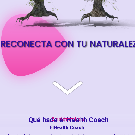
RECONECTA CON TU NATURALE
Qué hace el Health Coach
Empieza ahora
El
Health Coach