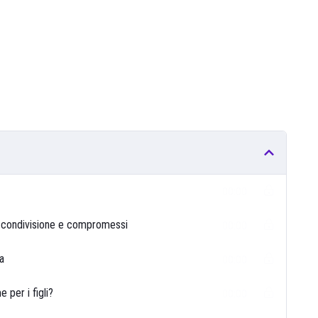
00:00
tà, condivisione e compromessi
00:00
ia
00:00
 per i figli?
00:00