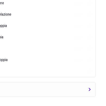
ere
00:00
elazione
00:00
oppia
00:00
pia
00:00
00:00
coppia
00:00