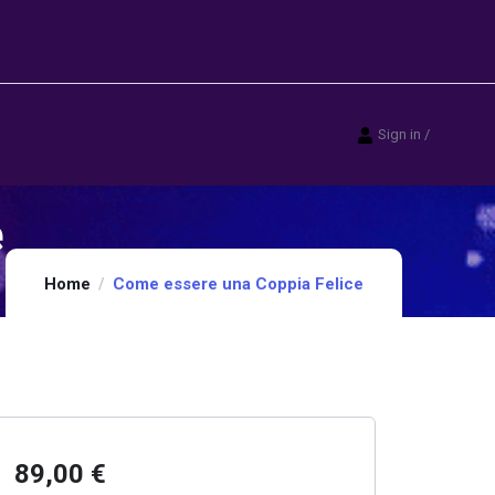
Sign in
/
e
Home
Come essere una Coppia Felice
89,00
€