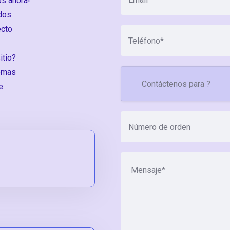
os ahora!
idos
ecto
itio?
lemas
e.