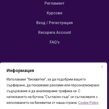
Регламент
Курсове
Вход / Регистрация
Recupera Account
FAQ's
Информация
Използваме "бисквитки", за да подобрим вашето
© Copyright 2023 Emotionalscoaching.com
сърфиране, да показваме реклами или персонализирано
Powered by Udispay P.IVA 13117070964
съдържание и да анализираме трафика си. С
Cookies / Privacy Policy
–
Termini e Condizioni
натискането на бутона "Съгласен съм" се съгласявате с
използването на бисквитки от наша страна.
Cookie Policy
This site is protected by reCAPTCHA and the Google