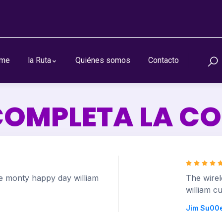
me
la Ruta
Quiénes somos
Contacto
COMPLETA LA C
e monty happy day william
The wire
william c
Jim Su00