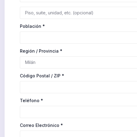
Población
*
Región / Provincia
*
Código Postal / ZIP
*
Teléfono
*
Correo Electrónico
*