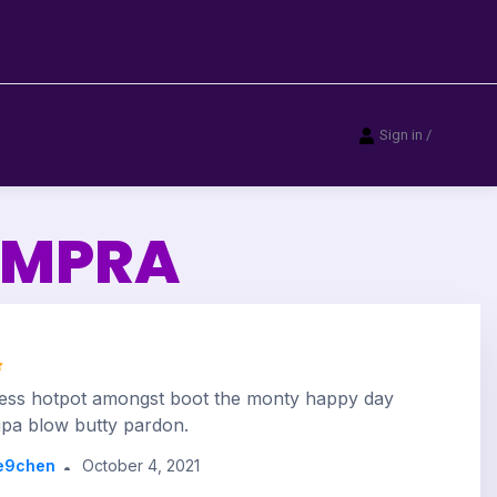
Sign in
/
OMPRA
less hotpot amongst boot the monty happy day
upa blow butty pardon.
e9chen
October 4, 2021