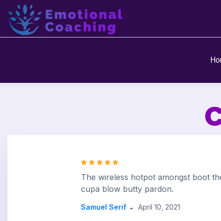
Ho
The wireless hotpot amongst boot th
cupa blow butty pardon.
Samuel Serif
April 10, 2021